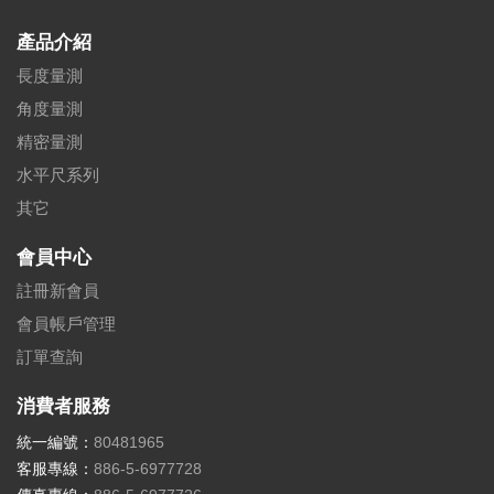
產品介紹
長度量測
角度量測
精密量測
水平尺系列
其它
會員中心
註冊新會員
會員帳戶管理
訂單查詢
消費者服務
統一編號：
80481965
客服專線：
886-5-6977728