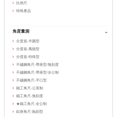
比例尺
特殊產品
角度量測
分度規-半圓型
分度規-萬能型
分度規-特殊型
不鏽鋼角尺-帶座型/無刻度
不鏽鋼角尺-帶座型/全公制
不鏽鋼角尺-平口型
鐵工角尺-公英制
鐵工角尺-無刻度
★鐵工角尺-全公制
鋁座角尺-蝕刻型