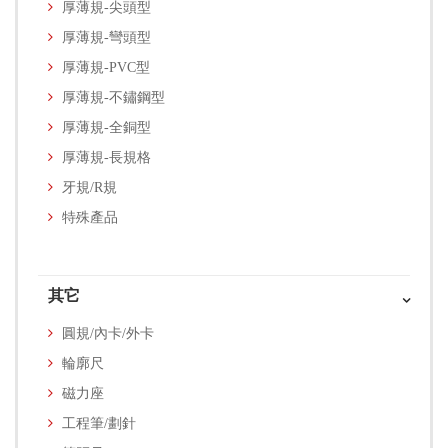
厚薄規-尖頭型
厚薄規-彎頭型
厚薄規-PVC型
厚薄規-不鏽鋼型
厚薄規-全銅型
厚薄規-長規格
牙規/R規
特殊產品
其它
圓規/內卡/外卡
輪廓尺
磁力座
工程筆/劃針