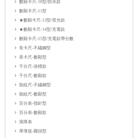
數顯卡尺-10型/防水款
數顯卡尺-11型
★數顯卡尺-13型/背光款
★數顯卡尺-14型/充電款
數顯卡尺-15型/充電款帶分數
長卡尺-不鏽鋼型
長卡尺-數顯型
千分尺-游標款
千分尺-數顯款
胎紋尺-不鏽鋼型
胎紋尺-數顯型
百分表-指針型
百分表-數顯款
測厚表
厚薄規-圓頭型