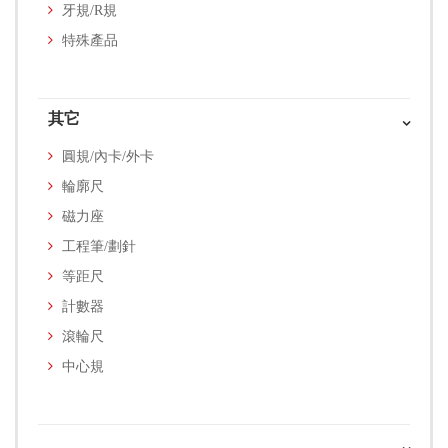
牙規/R規
特殊產品
其它
圓規/內卡/外卡
輪廓尺
磁力座
工程筆/劃針
等距尺
計數器
滾輪尺
中心規