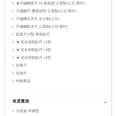
★不鏽鋼直尺-04:新刻度/公英制(公分/英吋)
不鏽鋼尺-蘑菇頭型:公英制(公分/英吋)
不鏽鋼文具尺:全公制(公分)
不鏽鋼軟木尺:公英制(公分/英吋)
鋁直尺10型-黑色鋁尺
★ 安全切割鋁尺-12型
★ 安全切割鋁尺-13型
★ 安全切割鋁尺-14型
折疊尺
比例尺
特殊產品
角度量測
分度規-半圓型