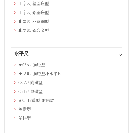
丁字尺-塑基座型
丁字尺-鋁基座型
止型規-不鏽鋼型
止型規-鋁合金型
水平尺
★03A / 強磁型
★ 2 0 / 強磁型小水平尺
03-A / 附磁型
03-B / 無磁型
★05-B/重型-附磁款
魚雷型
塑料型