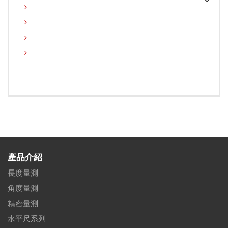
產品介紹
長度量測
角度量測
精密量測
水平尺系列