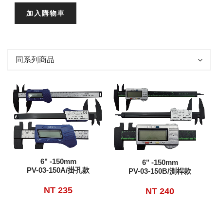
加入購物車
同系列商品
6" -150mm
6" -150mm
PV-03-150A/掛孔款
PV-03-150B/測桿款
NT 235
NT 240