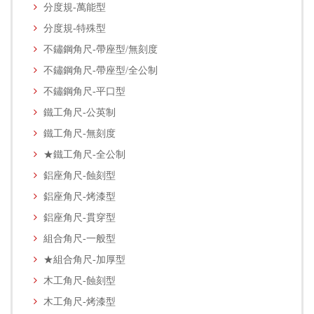
分度規-萬能型
分度規-特殊型
不鏽鋼角尺-帶座型/無刻度
不鏽鋼角尺-帶座型/全公制
不鏽鋼角尺-平口型
鐵工角尺-公英制
鐵工角尺-無刻度
★鐵工角尺-全公制
鋁座角尺-蝕刻型
鋁座角尺-烤漆型
鋁座角尺-貫穿型
組合角尺-一般型
★組合角尺-加厚型
木工角尺-蝕刻型
木工角尺-烤漆型