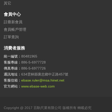
其它
會員中心
註冊新會員
會員帳戶管理
訂單查詢
消費者服務
統一編號：
80481965
客服專線：
886-5-6977728
傳真專線：
886-5-6977726
通訊地址：
634雲林縣褒忠鄉中正路457號
客服信箱：
ebase.ruler@msa.hinet.net
官方網站：
www.ebase-web.com
Copyright @ 2017 百駒尺業有限公司 版權所有 轉載必究