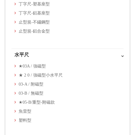
丁字尺-塑基座型
丁字尺-鋁基座型
止型規-不鏽鋼型
止型規-鋁合金型
水平尺
★03A / 強磁型
★ 2 0 / 強磁型小水平尺
03-A / 附磁型
03-B / 無磁型
★05-B/重型-附磁款
魚雷型
塑料型