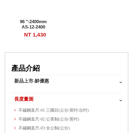
96 "-2400mm
AS-12-2400
NT 1,430
產品介紹
新品上市-鮮優惠
長度量測
不鏽鋼直尺-01:三國目(公分/英吋/台吋)
不鏽鋼直尺-02:公英制(公分/英吋)
不鏽鋼直尺-03:全公制(公分)