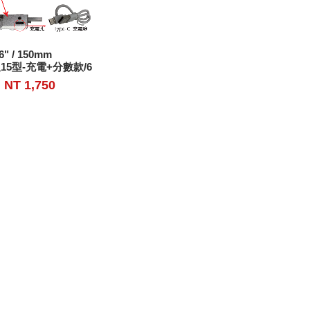
6" / 150mm
15型-充電+分數款/6
NT 1,750