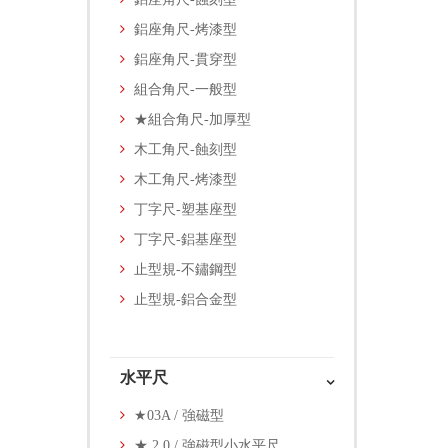
鋁座角尺-烤漆型
鋁座角尺-貫穿型
組合角尺-一般型
★組合角尺-加厚型
木工角尺-蝕刻型
木工角尺-烤漆型
丁字尺-塑基座型
丁字尺-鋁基座型
止型規-不鏽鋼型
止型規-鋁合金型
水平尺
★03A / 強磁型
★ 2 0 / 強磁型小水平尺