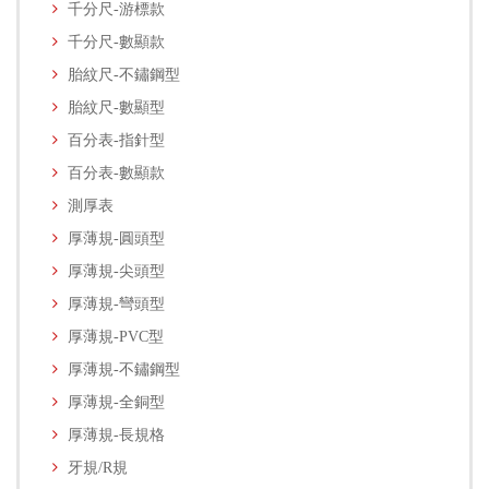
千分尺-游標款
千分尺-數顯款
胎紋尺-不鏽鋼型
胎紋尺-數顯型
百分表-指針型
百分表-數顯款
測厚表
厚薄規-圓頭型
厚薄規-尖頭型
厚薄規-彎頭型
厚薄規-PVC型
厚薄規-不鏽鋼型
厚薄規-全銅型
厚薄規-長規格
牙規/R規