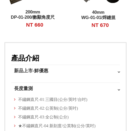
200mm
40mm
DP-01-200/數顯角度尺
WG-01-01/焊縫規
NT 660
NT 670
產品介紹
新品上市-鮮優惠
長度量測
不鏽鋼直尺-01:三國目(公分/英吋/台吋)
不鏽鋼直尺-02:公英制(公分/英吋)
不鏽鋼直尺-03:全公制(公分)
★不鏽鋼直尺-04:新刻度/公英制(公分/英吋)