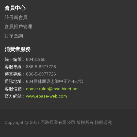
會員中心
註冊新會員
會員帳戶管理
訂單查詢
消費者服務
統一編號：
80481965
客服專線：
886-5-6977728
傳真專線：
886-5-6977726
通訊地址：
634雲林縣褒忠鄉中正路457號
客服信箱：
ebase.ruler@msa.hinet.net
官方網站：
www.ebase-web.com
Copyright @ 2017 百駒尺業有限公司 版權所有 轉載必究