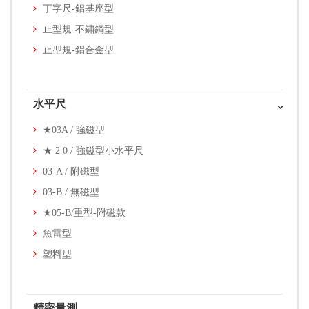
丁字尺-鋁基座型
止型規-不鏽鋼型
止型規-鋁合金型
水平尺
★03A / 強磁型
★ 2 0 / 強磁型小水平尺
03-A / 附磁型
03-B / 無磁型
★05-B/重型-附磁款
魚雷型
塑料型
精密量測