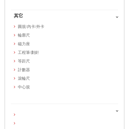
其它
圓規/內卡/外卡
輪廓尺
磁力座
工程筆/劃針
等距尺
計數器
滾輪尺
中心規