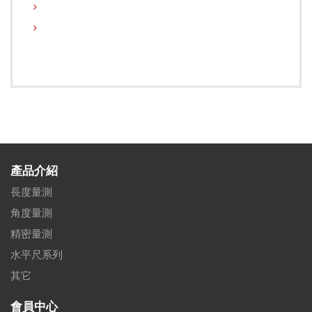
產品介紹
長度量測
角度量測
精密量測
水平尺系列
其它
會員中心