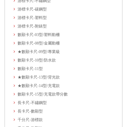
游標卡尺-不鏽鋼型
游標卡尺-碳鋼型
游標卡尺-塑料型
游標卡尺-附錶型
數顯卡尺-03型/塑料動柵
數顯卡尺-08型/金屬動柵
★數顯卡尺-09型/專業級
數顯卡尺-10型/防水款
數顯卡尺-11型
★數顯卡尺-13型/背光款
★數顯卡尺-14型/充電款
數顯卡尺-15型/充電款帶分數
長卡尺-不鏽鋼型
長卡尺-數顯型
千分尺-游標款