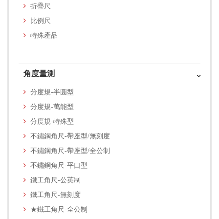
折疊尺
比例尺
特殊產品
角度量測
分度規-半圓型
分度規-萬能型
分度規-特殊型
不鏽鋼角尺-帶座型/無刻度
不鏽鋼角尺-帶座型/全公制
不鏽鋼角尺-平口型
鐵工角尺-公英制
鐵工角尺-無刻度
★鐵工角尺-全公制