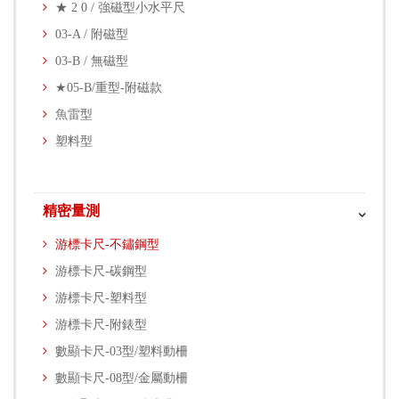
★ 2 0 / 強磁型小水平尺
03-A / 附磁型
03-B / 無磁型
★05-B/重型-附磁款
魚雷型
塑料型
精密量測
游標卡尺-不鏽鋼型
游標卡尺-碳鋼型
游標卡尺-塑料型
游標卡尺-附錶型
數顯卡尺-03型/塑料動柵
數顯卡尺-08型/金屬動柵