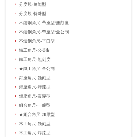
分度規-萬能型
分度規-特殊型
不鏽鋼角尺-帶座型/無刻度
不鏽鋼角尺-帶座型/全公制
不鏽鋼角尺-平口型
鐵工角尺-公英制
鐵工角尺-無刻度
★鐵工角尺-全公制
鋁座角尺-蝕刻型
鋁座角尺-烤漆型
鋁座角尺-貫穿型
組合角尺-一般型
★組合角尺-加厚型
木工角尺-蝕刻型
木工角尺-烤漆型