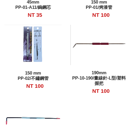
45mm
150 mm
PP-01-A11/鎢鋼芯
PP-01/烤漆管
NT 35
NT 100
190mm
150 mm
PP-10-190/畫線針-L型/塑料
PP-02/不鏽鋼管
握把
NT 100
NT 100