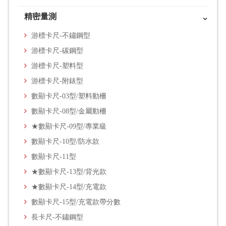
精密量測
游標卡尺-不鏽鋼型
游標卡尺-碳鋼型
游標卡尺-塑料型
游標卡尺-附錶型
數顯卡尺-03型/塑料動柵
數顯卡尺-08型/金屬動柵
★數顯卡尺-09型/專業級
數顯卡尺-10型/防水款
數顯卡尺-11型
★數顯卡尺-13型/背光款
★數顯卡尺-14型/充電款
數顯卡尺-15型/充電款帶分數
長卡尺-不鏽鋼型