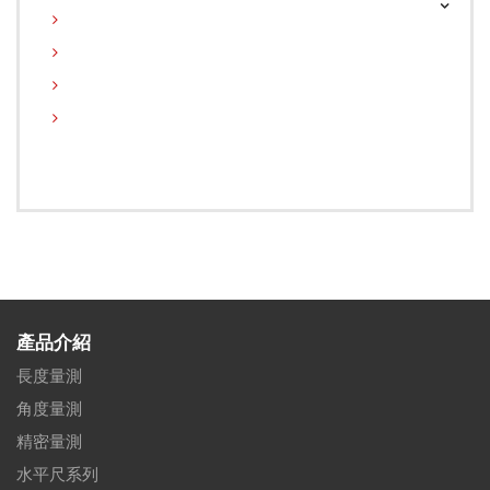
產品介紹
長度量測
角度量測
精密量測
水平尺系列