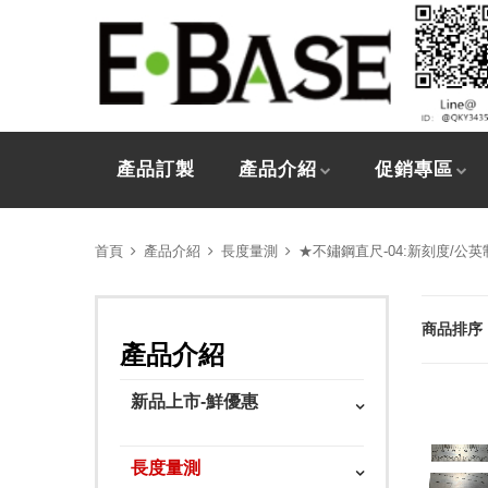
產品訂製
產品介紹
促銷專區
首頁
產品介紹
長度量測
★不鏽鋼直尺-04:新刻度/公英
商品排序
產品介紹
新品上市-鮮優惠
長度量測