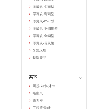
厚薄規-尖頭型
厚薄規-彎頭型
厚薄規-PVC型
厚薄規-不鏽鋼型
厚薄規-全銅型
厚薄規-長規格
牙規/R規
特殊產品
其它
圓規/內卡/外卡
輪廓尺
磁力座
工程筆/劃針