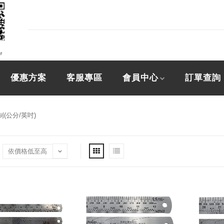
優惠方案
客服專區
會員中心
訂單查詢
制(公分/英吋)