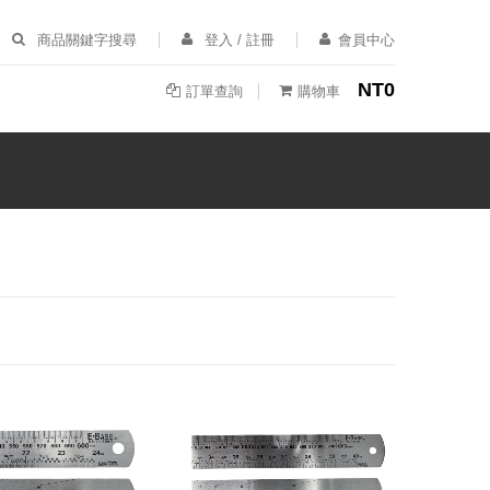
商品關鍵字搜尋
登入
/
註冊
會員中心
NT0
訂單查詢
購物車