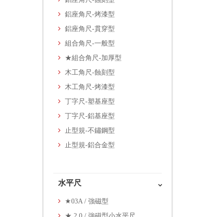
鋁座角尺-烤漆型
鋁座角尺-貫穿型
組合角尺-一般型
★組合角尺-加厚型
木工角尺-蝕刻型
木工角尺-烤漆型
丁字尺-塑基座型
丁字尺-鋁基座型
止型規-不鏽鋼型
止型規-鋁合金型
水平尺
★03A / 強磁型
★ 2 0 / 強磁型小水平尺