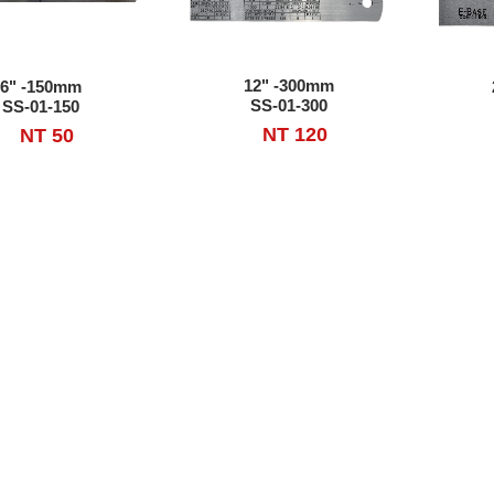
12" -300mm
6" -150mm
SS-01-300
SS-01-150
NT 120
NT 50