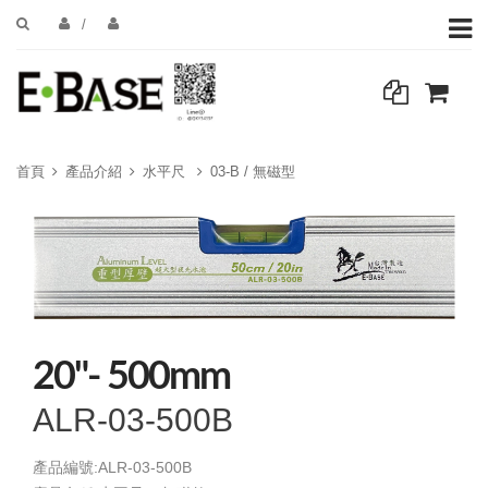
/
首頁
產品介紹
水平尺
03-B / 無磁型
20"- 500mm
ALR-03-500B
產品編號:ALR-03-500B