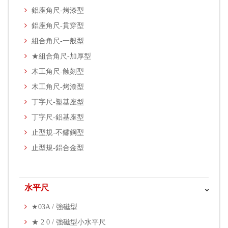
鋁座角尺-烤漆型
鋁座角尺-貫穿型
組合角尺-一般型
★組合角尺-加厚型
木工角尺-蝕刻型
木工角尺-烤漆型
丁字尺-塑基座型
丁字尺-鋁基座型
止型規-不鏽鋼型
止型規-鋁合金型
水平尺
★03A / 強磁型
★ 2 0 / 強磁型小水平尺