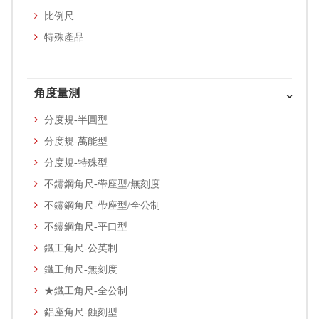
比例尺
特殊產品
角度量測
分度規-半圓型
分度規-萬能型
分度規-特殊型
不鏽鋼角尺-帶座型/無刻度
不鏽鋼角尺-帶座型/全公制
不鏽鋼角尺-平口型
鐵工角尺-公英制
鐵工角尺-無刻度
★鐵工角尺-全公制
鋁座角尺-蝕刻型