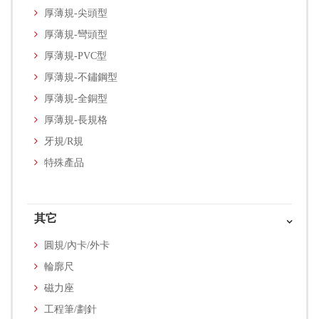
厚薄規-尖頭型
厚薄規-彎頭型
厚薄規-PVC型
厚薄規-不鏽鋼型
厚薄規-全銅型
厚薄規-長規格
牙規/R規
特殊產品
其它
圓規/內卡/外卡
輪廓尺
磁力座
工程筆/劃針