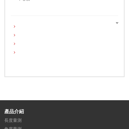
產品介紹
長度量測
角度量測