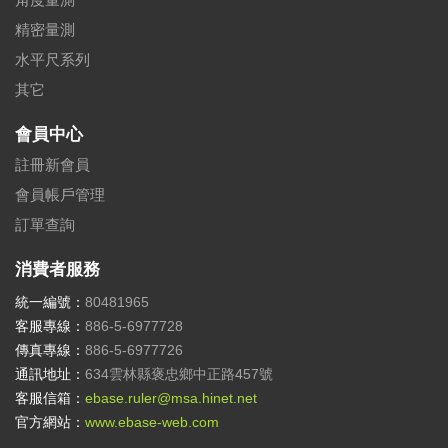
精密量測
水平尺系列
其它
會員中心
註冊新會員
會員帳戶管理
訂單查詢
消費者服務
統一編號：
80481965
客服專線：
886-5-6977728
傳真專線：
886-5-6977726
通訊地址：
634雲林縣褒忠鄉中正路457號
客服信箱：
ebase.ruler@msa.hinet.net
官方網站：
www.ebase-web.com