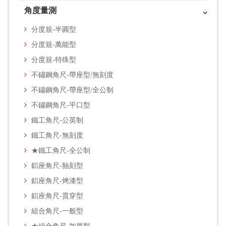
角度量測
分度規-半圓型
分度規-萬能型
分度規-特殊型
不鏽鋼角尺-帶座型/無刻度
不鏽鋼角尺-帶座型/全公制
不鏽鋼角尺-平口型
鐵工角尺-公英制
鐵工角尺-無刻度
★鐵工角尺-全公制
鋁座角尺-蝕刻型
鋁座角尺-烤漆型
鋁座角尺-貫穿型
組合角尺-一般型