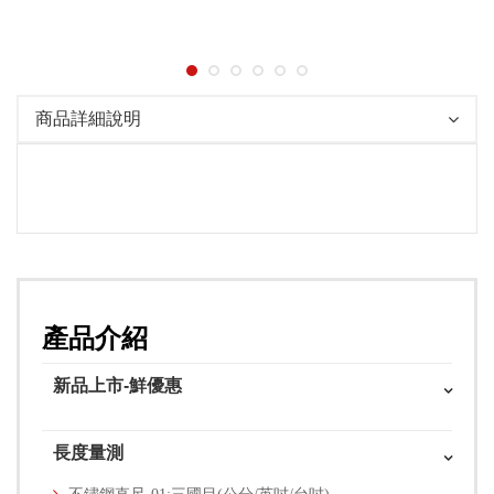
商品詳細說明
產品介紹
新品上市-鮮優惠
長度量測