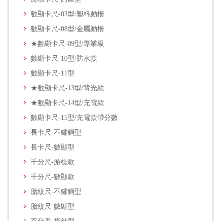
數顯卡尺-03型/塑料動柵
數顯卡尺-08型/金屬動柵
★數顯卡尺-09型/專業級
數顯卡尺-10型/防水款
數顯卡尺-11型
★數顯卡尺-13型/背光款
★數顯卡尺-14型/充電款
數顯卡尺-15型/充電款帶分數
長卡尺-不鏽鋼型
長卡尺-數顯型
千分尺-游標款
千分尺-數顯款
胎紋尺-不鏽鋼型
胎紋尺-數顯型