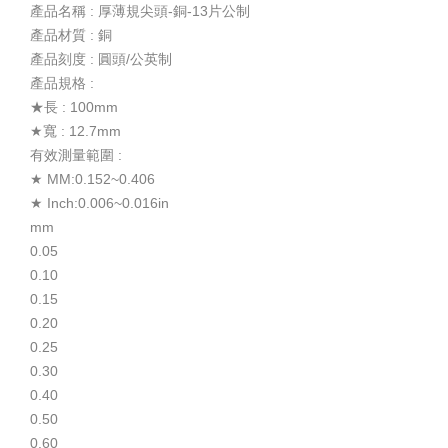
產品名稱 : 厚薄規尖頭-銅-13片公制
產品材質 : 銅
產品刻度 : 圓頭/公英制
產品規格 :
★長 : 100mm
★寬 : 12.7mm
有效測量範圍 :
★ MM:0.152~0.406
★ Inch:0.006~0.016in
mm
0.05
0.10
0.15
0.20
0.25
0.30
0.40
0.50
0.60