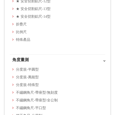
★ 安全切割鋁尺-12型
★ 安全切割鋁尺-13型
★ 安全切割鋁尺-14型
折疊尺
比例尺
特殊產品
角度量測
分度規-半圓型
分度規-萬能型
分度規-特殊型
不鏽鋼角尺-帶座型/無刻度
不鏽鋼角尺-帶座型/全公制
不鏽鋼角尺-平口型